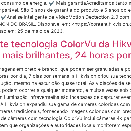
xo consumo de energia. ✔ Mais garantiaAcreditamos tanto n
parável. São 3 anos de garantia do produto e 5 anos do
Análise Inteligente de VídeoMotion Dectection 2.0 com d
ION DO BRASIL. Disponível em: <https://content.hikvision
so em: 25 de maio de 2023.
te tecnologia ColorVu da Hikv
 mais brilhantes, 24 horas por
imagens em preto e branco, que podem ser granuladas e p
oras por dia, 7 dias por semana, a Hikvision criou sua tecn
lução, mesmo na escuridão quase total. As violações de se
les podem ocorrer a qualquer momento, e muitas vezes sob
 iluminação infravermelha são incapazes de capturar even
. A Hikvision expandiu sua gama de câmeras coloridas com 
meras tradicionais, fornecendo imagens coloridas com prec
 de câmeras com tecnologia ColorVu inclui câmeras 4k par
tem que organizações e autoridades locais monitorem espa