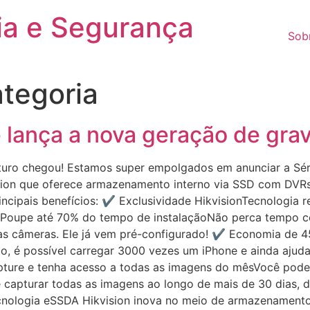
ia e Segurança
Sob
tegoria
 e lança a nova geração de gr
turo chegou! Estamos super empolgados em anunciar a Sé
sion que oferece armazenamento interno via SSD com DVRs 
ncipais benefícios: ✔ Exclusividade HikvisionTecnologia re
 ✔ Poupe até 70% do tempo de instalaçãoNão perca tempo c
r as câmeras. Ele já vem pré-configurado! ✔ Economia de
, é possível carregar 3000 vezes um iPhone e ainda ajuda
ture e tenha acesso a todas as imagens do mêsVocê pode
capturar todas as imagens ao longo de mais de 30 dias, d
nologia eSSDA Hikvision inova no meio de armazenamento