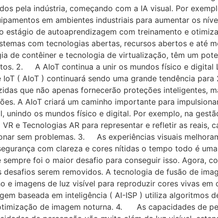
dos pela indústria, começando com a IA visual. Por exemp
ipamentos em ambientes industriais para aumentar os níve
a o estágio de autoaprendizagem com treinamento e otimiz
istemas com tecnologias abertas, recursos abertos e até
a de contêiner e tecnologia de virtualização, têm um poten
s. 2. A AIoT continua a unir os mundos físico e digital Le
 IoT ( AIoT ) continuará sendo uma grande tendência par
zidas que não apenas fornecerão proteções inteligentes, 
es. A AIoT criará um caminho importante para impulsionar 
, unindo os mundos físico e digital. Por exemplo, na gestão
R e Tecnologias AR para representar e refletir as reais, 
ncionar sem problemas. 3. As experiências visuais melhor
 segurança com clareza e cores nítidas o tempo todo é um
 sempre foi o maior desafio para conseguir isso. Agora, 
 desafios serem removidos. A tecnologia de fusão de ima
 e imagens de luz visível para reproduzir cores vivas em co
em baseada em inteligência ( AI-ISP ) utiliza algoritmos
ra otimização de imagem noturna. 4. As capacidades de 