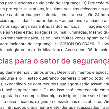
dos para suspeitas de violação de segurança. 3) Proteçã
 proteger seus ativos, incluindo veículos deixados em c
de capturar imagens coloridas em alta resolução 24 horas
ncias repassadas às autoridades – aumentando a chance de
) Maior segurança nas entradas dos edifícios Imagens co
 que às vezes estão apagadas ou mal iluminadas. Mesmo q
extremamente baixa, as equipes muitas vezes optam por l
utro incidente de segurança. HIKVISION DO BRASIL. Dispon
ecnologia-colorvu-da-hikvision/>. Acesso em: 08 de maio
ncias para o setor de seguran
rapidamente nos últimos anos . Desenvolvimentos e aplica
áquina e IoT , estão quebrando barreiras o tempo todo. 
, expandindo-se com recursos que agora estão assumindo 
 funções operacionais. E tudo isso está acontecendo em m
n gostaria de compartilhar alguns insights sobre sete tend
ão diversificadas, exigindo ecossistemas mais abertos Vim
as intrincados diariamente e atender às necessidades frag