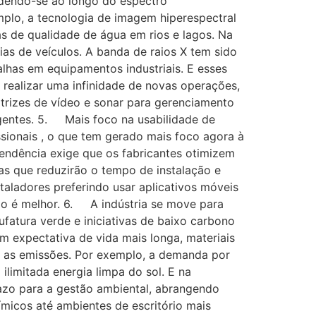
ndendo-se ao longo do espectro
plo, a tecnologia de imagem hiperespectral
ias de qualidade de água em rios e lagos. Na
ias de veículos. A banda de raios X tem sido
lhas em equipamentos industriais. E esses
ealizar uma infinidade de novas operações,
trizes de vídeo e sonar para gerenciamento
gentes. 5. Mais foco na usabilidade de
ssionais , o que tem gerado mais foco agora à
endência exige que os fabricantes otimizem
as que reduzirão o tempo de instalação e
aladores preferindo usar aplicativos móveis
ado é melhor. 6. A indústria se move para
atura verde e iniciativas de baixo carbono
m expectativa de vida mais longa, materiais
 e as emissões. Por exemplo, a demanda por
limitada energia limpa do sol. E na
azo para a gestão ambiental, abrangendo
micos até ambientes de escritório mais