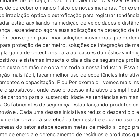
cidades de percepção vão muito além da luz visível, este
s de perceber o mundo físico de novas maneiras. Por exem
de irradiação óptica e eutrofização para registrar tendênc
radar estão auxiliando na medição de velocidades e distânc
ça , estendendo agora suas aplicações na detecção de fa
bém convergem para criar soluções inovadoras que podem r
 para proteção de perímetro, soluções de integração de ma
pla gama de detectores para aplicações domésticas inteli
positivos e sistemas impacta o dia a dia da segurança profi
e custo de mão de obra em toda a nossa indústria. Essa t
ão mais fácil, façam melhor uso de experiências interativ
entos e capacitação. F ou Por exemplo , vemos mais inst
 dispositivos , onde esse processo interativo e simplific
de carbono para a sustentabilidade As tendências em manuf
s. Os fabricantes de segurança estão lançando produtos co
enovável. Cada uma dessas iniciativas reduz o desperdício
umentar devido à sua eficácia bem estabelecida no uso da i
mpresas do setor estabeleceram metas de médio a longo pr
nte de energia e gerenciamento de resíduos e produtos quí