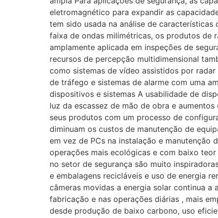
ampla Para aplicações de segurança, as capa
eletromagnético para expandir as capacidade
tem sido usada na análise de características 
faixa de ondas milimétricas, os produtos de 
amplamente aplicada em inspeções de seguran
recursos de percepção multidimensional tam
como sistemas de vídeo assistidos por radar
de tráfego e sistemas de alarme com uma am
dispositivos e sistemas A usabilidade de dis
luz da escassez de mão de obra e aumentos d
seus produtos com um processo de configuraç
diminuam os custos de manutenção de equipam
em vez de PCs na instalação e manutenção de
operações mais ecológicas e com baixo teor 
no setor de segurança são muito inspiradora
e embalagens recicláveis e uso de energia r
câmeras movidas a energia solar continua a a
fabricação e nas operações diárias , mais e
desde produção de baixo carbono, uso eficie