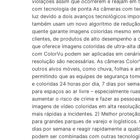
violações assim que ocorrerem e reajam em t
com tecnologia de ponta As câmeras com tec
luz devido a dois avanços tecnológicos imp
também usam um novo algoritmo de redução d
quente garante imagens coloridas mesmo em 
clientes, de produtos de alto desempenho a 
que oferece imagens coloridas de ultra-alta 
com ColorVu podem ser aplicadas em cenário
resolução são necessárias. As câmeras Color
outros alvos móveis, como chuva, folhas e a
permitindo que as equipes de segurança tom
e coloridas 24 horas por dia, 7 dias por sem
para espaços ao ar livre – especialmente ru
aumentar o risco de crime e fazer as pessoa
imagens de vídeo coloridas em alta resoluçã
mais rápidas a incidentes. 2) Melhor proteç
para grandes parques de varejo e logísticos
dias por semana e reagir rapidamente a qua
podem ser combinadas com outras tecnologias